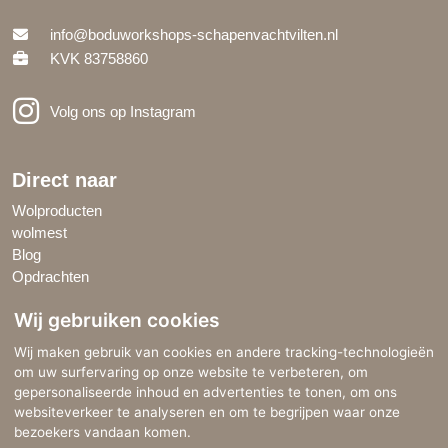
info@boduworkshops-schapenvachtvilten.nl
KVK 83758860
Volg ons op Instagram
Direct naar
Wolproducten
wolmest
Blog
Opdrachten
Wij gebruiken cookies
Google Reviews
Wij maken gebruik van cookies en andere tracking-technologieën
BoDu Workshops Schapenvachtvilten wordt gewaardeerd met
om uw surfervaring op onze website te verbeteren, om
5
.0
sterren
van de 5 sterren!
gepersonaliseerde inhoud en advertenties te tonen, om ons
websiteverkeer te analyseren en om te begrijpen waar onze
Lees alle reviews
bezoekers vandaan komen.