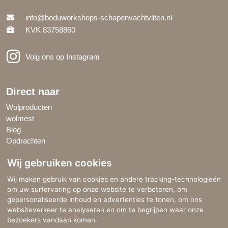
info@boduworkshops-schapenvachtvilten.nl
KVK 83758860
Volg ons op Instagram
Direct naar
Wolproducten
wolmest
Blog
Opdrachten
Wij gebruiken cookies
Google Reviews
Wij maken gebruik van cookies en andere tracking-technologieën
BoDu Workshops Schapenvachtvilten wordt gewaardeerd met
om uw surfervaring op onze website te verbeteren, om
5
.0
sterren
van de 5 sterren!
gepersonaliseerde inhoud en advertenties te tonen, om ons
websiteverkeer te analyseren en om te begrijpen waar onze
Lees alle reviews
bezoekers vandaan komen.