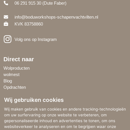
06 291 915 30
(Dute Faber)
info@boduworkshops-schapenvachtvilten.nl
KVK 83758860
Volg ons op Instagram
Direct naar
Wolproducten
wolmest
Blog
Opdrachten
Wij gebruiken cookies
Google Reviews
Wij maken gebruik van cookies en andere tracking-technologieën
BoDu Workshops Schapenvachtvilten wordt gewaardeerd met
om uw surfervaring op onze website te verbeteren, om
5
.0
sterren
van de 5 sterren!
gepersonaliseerde inhoud en advertenties te tonen, om ons
websiteverkeer te analyseren en om te begrijpen waar onze
Lees alle reviews